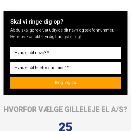
Skal vi ringe dig op?
Alt du skal gøre er, at udfylde dit navn og telefonnummer.
Herefter kontakter vi dig hurtigst muligt.
HVORFOR VÆLGE GILLELEJE EL A/S?
25