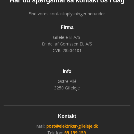
Har du spørgsmål så kontakt os i dag
Find vores kontaktoplysninger herunder.
Firma
Gilleleje El A/S
En del af Gorrissen EL A/S
CVR: 28504101
Info
Østre Allé​
​3250 Gilleleje
Kontakt
Mail:
post@elektriker-gilleleje.dk
Telefon:
69 159 159